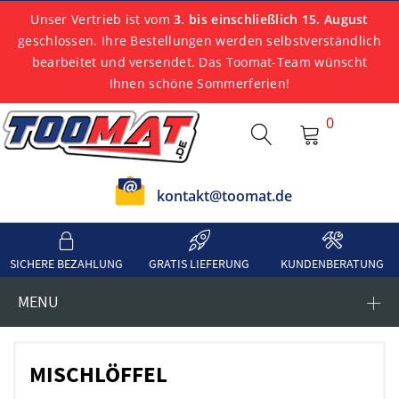
Unser Vertrieb ist vom
3. bis einschließlich 15. August
geschlossen. Ihre Bestellungen werden selbstverständlich
bearbeitet und versendet. Das Toomat-Team wünscht
Ihnen schöne Sommerferien!
0
kontakt@toomat.de
SICHERE BEZAHLUNG
GRATIS LIEFERUNG
KUNDENBERATUNG
MENU
MISCHLÖFFEL