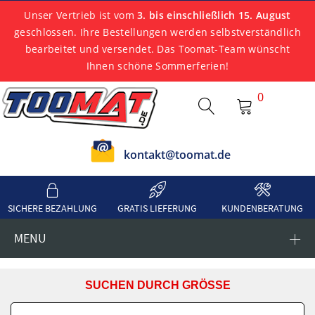
Unser Vertrieb ist vom
3. bis einschließlich 15. August
geschlossen. Ihre Bestellungen werden selbstverständlich
bearbeitet und versendet. Das Toomat-Team wünscht
Ihnen schöne Sommerferien!
0
kontakt@toomat.de
SICHERE BEZAHLUNG
GRATIS LIEFERUNG
KUNDENBERATUNG
MENU
SUCHEN DURCH GRÖSSE