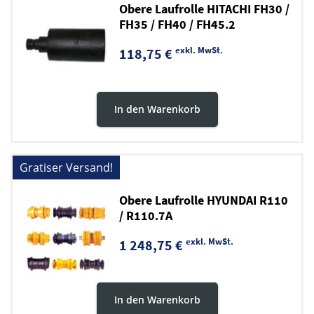
Obere Laufrolle HITACHI FH30 /
FH35 / FH40 / FH45.2
exkl. MwSt.
118,75 €
In den Warenkorb
Gratiser Versand!
Obere Laufrolle HYUNDAI R110
/ R110.7A
exkl. MwSt.
1 248,75 €
In den Warenkorb