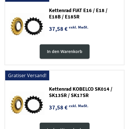
Kettenrad FIAT E16 / E18 /
E18B / E18SR
exkl. MwSt.
37,58 €
In den Warenkorb
Gratiser Versand!
Kettenrad KOBELCO SK014 /
SK13SR / SK17SR
exkl. MwSt.
37,58 €