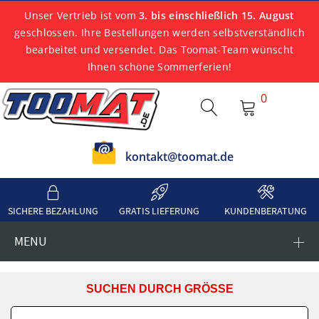
Unser Vertrieb ist vom
3. bis einschließlich 15. August
geschlossen. Ihre Bestellungen werden selbstverständlich
bearbeitet und versendet. Das Toomat-Team wünscht
Ihnen schöne Sommerferien!
0
kontakt@toomat.de
SICHERE BEZAHLUNG
GRATIS LIEFERUNG
KUNDENBERATUNG
MENU
SUCHEN DURCH GRÖSSE