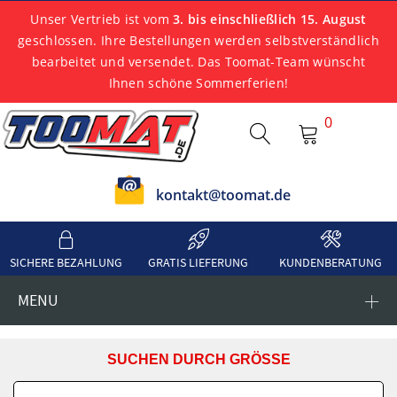
Unser Vertrieb ist vom
3. bis einschließlich 15. August
geschlossen. Ihre Bestellungen werden selbstverständlich
bearbeitet und versendet. Das Toomat-Team wünscht
Ihnen schöne Sommerferien!
0
kontakt@toomat.de
SICHERE BEZAHLUNG
GRATIS LIEFERUNG
KUNDENBERATUNG
MENU
SUCHEN DURCH GRÖSSE