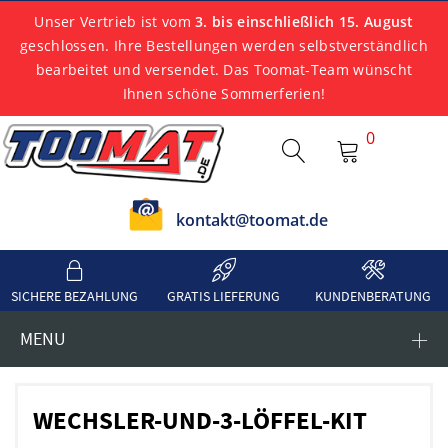
Unser Vertrieb ist vom
3. bis einschließlich 15. August
geschlossen. Ihre Bestellungen werden selbstverständlich
bearbeitet und versendet. Das Toomat-Team wünscht
Ihnen schöne Sommerferien!
0
kontakt@toomat.de
SICHERE BEZAHLUNG
GRATIS LIEFERUNG
KUNDENBERATUNG
MENU
WECHSLER-UND-3-LÖFFEL-KIT