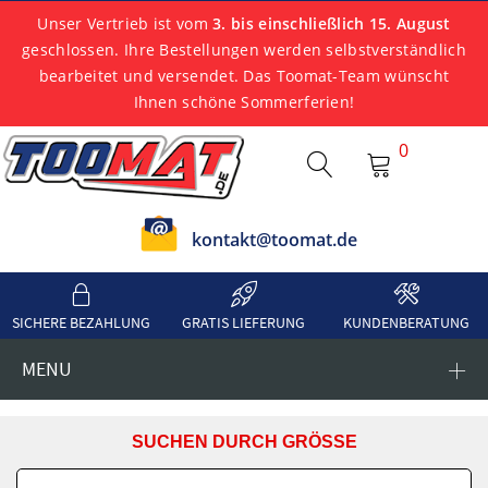
Unser Vertrieb ist vom
3. bis einschließlich 15. August
geschlossen. Ihre Bestellungen werden selbstverständlich
bearbeitet und versendet. Das Toomat-Team wünscht
Ihnen schöne Sommerferien!
0
kontakt@toomat.de
SICHERE BEZAHLUNG
GRATIS LIEFERUNG
KUNDENBERATUNG
MENU
SUCHEN DURCH GRÖSSE