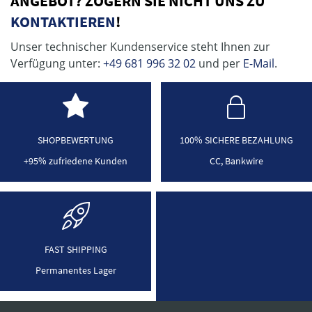
ANGEBOT? ZÖGERN SIE NICHT UNS ZU
KONTAKTIEREN
!
Unser technischer Kundenservice steht Ihnen zur
Verfügung unter:
+49 681 996 32 02
und per
E-Mail
.
SHOPBEWERTUNG
100% SICHERE BEZAHLUNG
+95% zufriedene Kunden
CC, Bankwire
FAST SHIPPING
Permanentes Lager