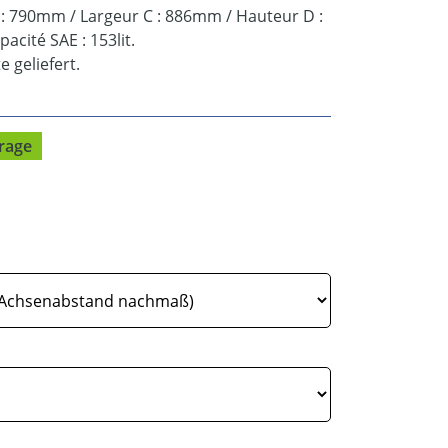
 : 790mm / Largeur C : 886mm / Hauteur D :
pacité SAE : 153lit.
 geliefert.
rage