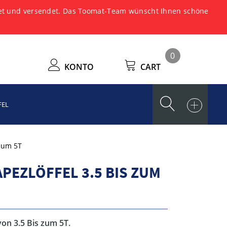
tet und versendet. Das Toomat-Team wünscht Ihnen schöne
0
KONTO
CART
FEL
 zum 5T
PEZLÖFFEL 3.5 BIS ZUM
von 3.5 Bis zum 5T.