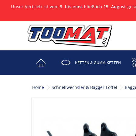
Unser Vertrieb ist vom
3. bis einschließlich 15. August
gesc
KETTEN & GUMMIKETTEN
Home
Schnellwechsler & Bagger-Löffel
Bagge