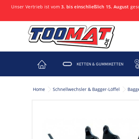
Unser Vertrieb ist vom
3. bis einschließlich 15. August
gesc
KETTEN & GUMMIKETTEN
Home
Schnellwechsler & Bagger-Löffel
Bagge