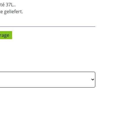
é 37L..
 geliefert.
rage