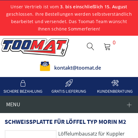
Unser Vertrieb ist vom
3. bis einschließlich 15. August
geschlossen. Ihre Bestellungen werden selbstverständlich
bearbeitet und versendet. Das Toomat-Team wünscht
Ihnen schöne Sommerferien!
0
kontakt@toomat.de
SICHERE BEZAHLUNG
GRATIS LIEFERUNG
KUNDENBERATUNG
MENU
SCHWEISSPLATTE FÜR LÖFFEL TYP MORIN M2
Löffelumbausatz für Kuppler